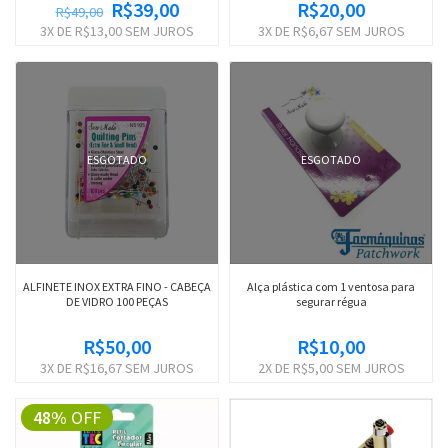
R$39,00
R$20,00
R$49,00
3
X DE
R$13,00
SEM JUROS
3
X DE
R$6,67
SEM JUROS
ESGOTADO
ESGOTADO
ALFINETE INOX EXTRA FINO - CABEÇA
Alça plástica com 1 ventosa para
DE VIDRO 100 PEÇAS
segurar régua
R$50,00
R$10,00
3
X DE
R$16,67
SEM JUROS
2
X DE
R$5,00
SEM JUROS
48%
OFF