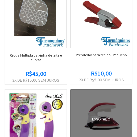
Prendedor para tecido - Pequeno
Régua Múltipla caixinha de leite e
curvas
R$10,00
R$45,00
2
X DE
R$5,00
SEM JUROS
3
X DE
R$15,00
SEM JUROS
ESGOTADO