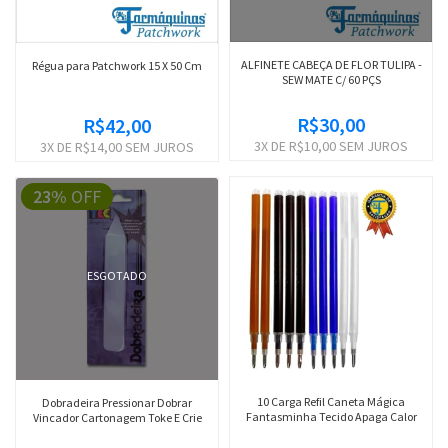
ALFINETE CABEÇA DE FLOR TULIPA -
Régua para Patchwork 15 X 50 Cm
SEW MATE C/ 60 PÇS
R$30,00
R$42,00
3
X DE
R$10,00
SEM JUROS
3
X DE
R$14,00
SEM JUROS
23%
OFF
ESGOTADO
10 Carga Refil Caneta Mágica
Dobradeira Pressionar Dobrar
Fantasminha Tecido Apaga Calor
Vincador Cartonagem Toke E Crie