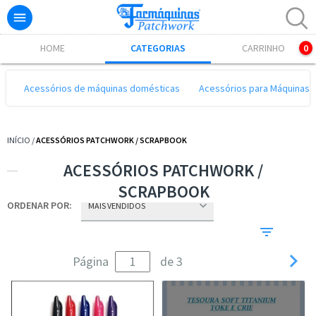

Excelente! Já adicionamos o produto ao carrinho.
HOME
CATEGORIAS
CARRINHO
0
Acessórios de máquinas domésticas
Acessórios para Máquinas I
INÍCIO
/
ACESSÓRIOS PATCHWORK / SCRAPBOOK
ACESSÓRIOS PATCHWORK /
SCRAPBOOK
ORDENAR POR:

Página
de 3