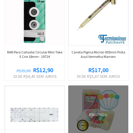
Caneta Pigma Micron 005mm Preta
Refil Para Cortador Circular Mini Toke
Azul Vermelha Marrom
E Crie 18mm - 19724
R$17,00
R$12,90
R$25,00
3
X DE
R$5,67
SEM JUROS
2
X DE
R$6,45
SEM JUROS
ESGOTADO