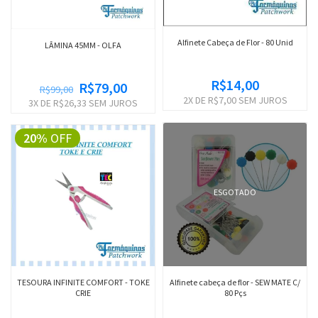
Alfinete Cabeça de Flor - 80 Unid
LÂMINA 45MM - OLFA
R$14,00
R$79,00
R$99,00
2
X DE
R$7,00
SEM JUROS
3
X DE
R$26,33
SEM JUROS
20%
OFF
ESGOTADO
TESOURA INFINITE COMFORT - TOKE
Alfinete cabeça de flor - SEW MATE C/
CRIE
80 Pçs