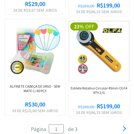
R$29,00
R$199,00
R$250,00
3
X DE
R$9,67
SEM JUROS
3
X DE
R$66,33
SEM JUROS
23%
OFF
ALFINETE CABEÇA DE URSO - SEW
Estilete Rotativo Circular 45mm OLFA
MATE C/ 60 PÇS
RTY-2/G
R$30,00
R$199,00
R$260,00
3
X DE
R$10,00
SEM JUROS
3
X DE
R$66,33
SEM JUROS

Página
de 3