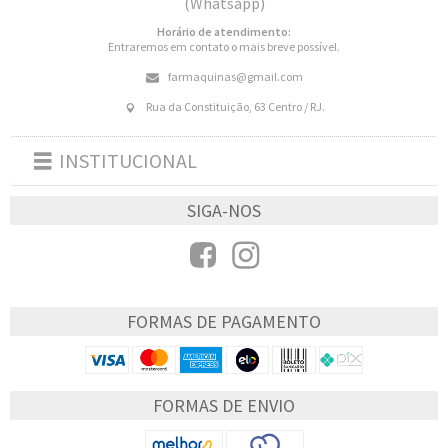
(Whatsapp)
Horário de atendimento:
Entraremos em contato o mais breve possível.
farmaquinas@gmail.com
Rua da Constituição, 63 Centro / RJ.
INSTITUCIONAL
Toggle
navigation
SIGA-NOS
FORMAS DE PAGAMENTO
FORMAS DE ENVIO