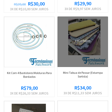
R$29,90
R$30,00
R$39,00
3
X DE
R$9,97
SEM JUROS
3
X DE
R$10,00
SEM JUROS
ESGOTADO
Mini Tabua de Passar (Estampa
Kit Com 4 Bastidores Molduras Para
Sortida)
Bordados
R$34,00
R$79,00
3
X DE
R$11,33
SEM JUROS
3
X DE
R$26,33
SEM JUROS