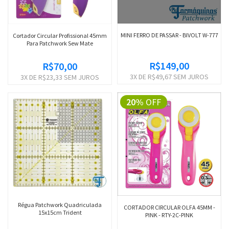
MINI FERRO DE PASSAR - BIVOLT W-777
Cortador Circular Profissional 45mm
Para Patchwork Sew Mate
R$149,00
R$70,00
3
X DE
R$49,67
SEM JUROS
3
X DE
R$23,33
SEM JUROS
20%
OFF
Régua Patchwork Quadriculada
CORTADOR CIRCULAR OLFA 45MM -
15x15cm Trident
PINK - RTY-2C-PINK