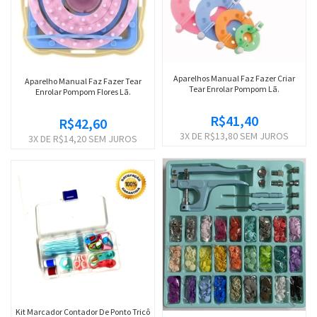
Aparelhos Manual Faz Fazer Criar
Aparelho Manual Faz Fazer Tear
Tear Enrolar Pompom Lã.
Enrolar Pompom Flores Lã.
R$41,40
R$42,60
3
X DE
R$13,80
SEM JUROS
3
X DE
R$14,20
SEM JUROS
Kit Marcador Contador De Ponto Tricô