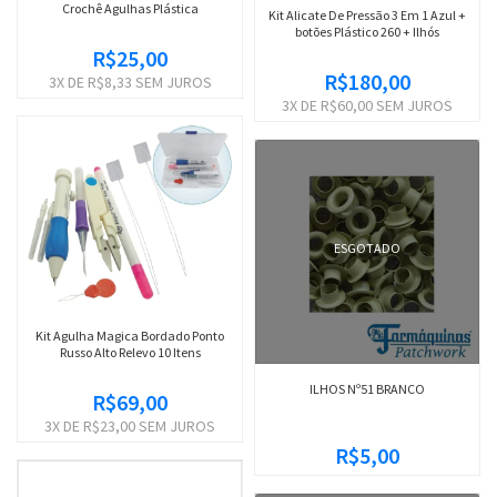
Crochê Agulhas Plástica
Kit Alicate De Pressão 3 Em 1 Azul +
botões Plástico 260 + Ilhós
R$25,00
R$180,00
3
X DE
R$8,33
SEM JUROS
3
X DE
R$60,00
SEM JUROS
ESGOTADO
Kit Agulha Magica Bordado Ponto
Russo Alto Relevo 10 Itens
ILHOS Nº51 BRANCO
R$69,00
3
X DE
R$23,00
SEM JUROS
R$5,00