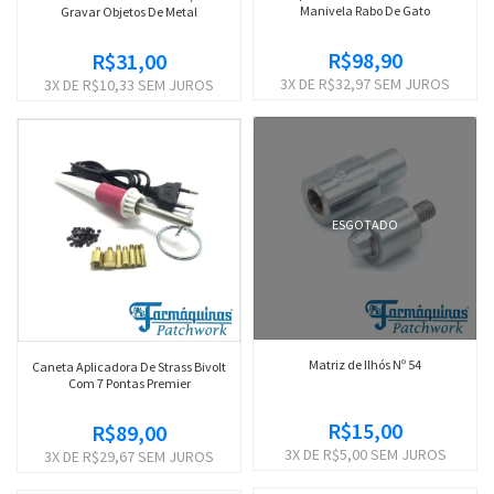
Manivela Rabo De Gato
Gravar Objetos De Metal
R$98,90
R$31,00
3
X DE
R$32,97
SEM JUROS
3
X DE
R$10,33
SEM JUROS
ESGOTADO
Matriz de Ilhós Nº 54
Caneta Aplicadora De Strass Bivolt
Com 7 Pontas Premier
R$15,00
R$89,00
3
X DE
R$5,00
SEM JUROS
3
X DE
R$29,67
SEM JUROS