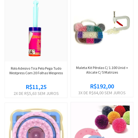
Maleta Kit Pérolas C/ 1.100 Unid +
Rolo Adesivo Tira Pelo Pega Tudo
Alicate C/ 5 Matrizes
Westpress Com 20 Folhas Wespress
R$192,00
R$11,25
3
X DE
R$64,00
SEM JUROS
2
X DE
R$5,63
SEM JUROS