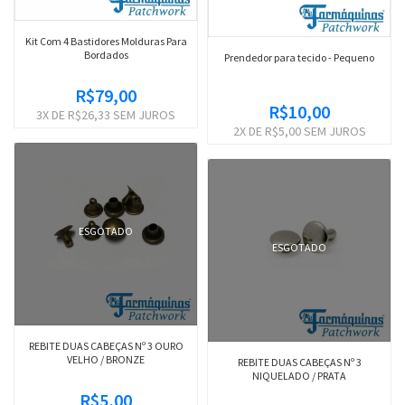
Kit Com 4 Bastidores Molduras Para
Bordados
Prendedor para tecido - Pequeno
R$79,00
R$10,00
3
X DE
R$26,33
SEM JUROS
2
X DE
R$5,00
SEM JUROS
ESGOTADO
ESGOTADO
REBITE DUAS CABEÇAS Nº 3 OURO
VELHO / BRONZE
REBITE DUAS CABEÇAS Nº 3
NIQUELADO / PRATA
R$5,00