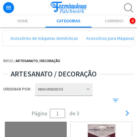

Excelente! Já adicionamos o produto ao carrinho.
HOME
CATEGORIAS
CARRINHO
0
Acessórios de máquinas domésticas
Acessórios para Máquinas I
INÍCIO
/
ARTESANATO / DECORAÇÃO
ARTESANATO / DECORAÇÃO
ORDENAR POR:

Página
de 3