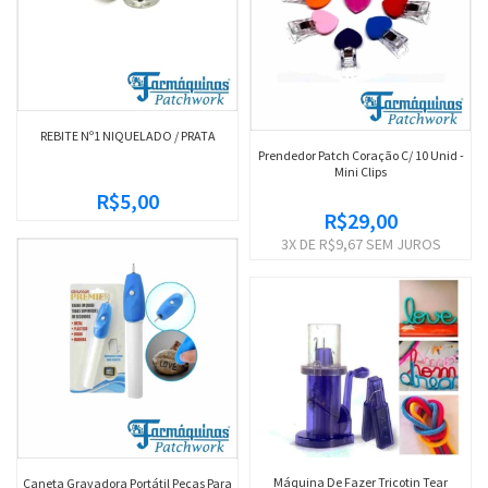
REBITE Nº1 NIQUELADO / PRATA
Prendedor Patch Coração C/ 10 Unid -
Mini Clips
R$5,00
R$29,00
3
X DE
R$9,67
SEM JUROS
Máquina De Fazer Tricotin Tear
Caneta Gravadora Portátil Peças Para