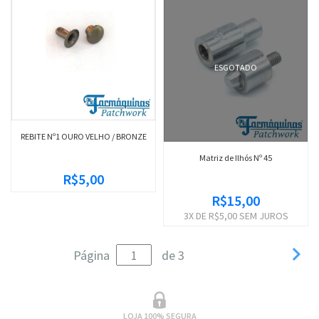
ESGOTADO
REBITE Nº1 OURO VELHO / BRONZE
Matriz de Ilhós Nº 45
R$5,00
R$15,00
3
X DE
R$5,00
SEM JUROS

Página
de 3
LOJA 100% SEGURA