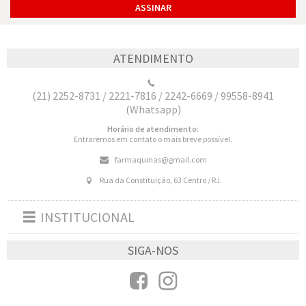
ATENDIMENTO
(21) 2252-8731 / 2221-7816 / 2242-6669 / 99558-8941
(Whatsapp)
Horário de atendimento:
Entraremos em contato o mais breve possível.
farmaquinas@gmail.com
Rua da Constituição, 63 Centro / RJ.
INSTITUCIONAL
Toggle
navigation
SIGA-NOS