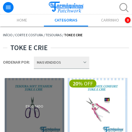

Excelente! Já adicionamos o produto ao carrinho.
HOME
CATEGORIAS
CARRINHO
0
INÍCIO
/
CORTE E COSTURA
/
TESOURAS
/
TOKE E CRIE
TOKE E CRIE
ORDENAR POR:
20%
OFF
ESGOTADO