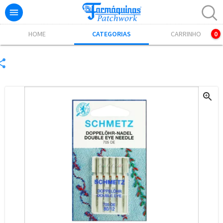

Excelente! Já adicionamos o produto ao carrinho.
HOME
CATEGORIAS
CARRINHO
0