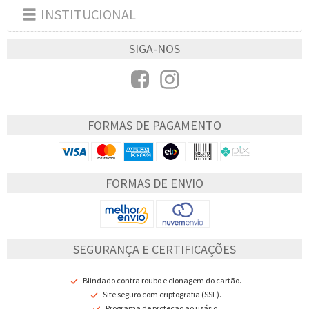
INSTITUCIONAL
Toggle
navigation
SIGA-NOS
FORMAS DE PAGAMENTO
FORMAS DE ENVIO
SEGURANÇA E CERTIFICAÇÕES
Blindado contra roubo e clonagem do cartão.
Site seguro com criptografia (SSL).
Programa de proteção ao usário.