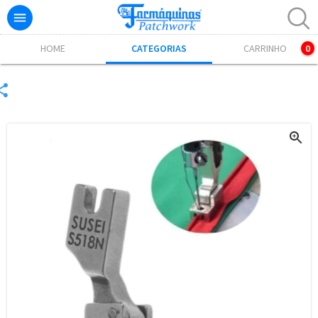

Excelente! Já adicionamos o produto ao carrinho.
HOME
CATEGORIAS
CARRINHO
0