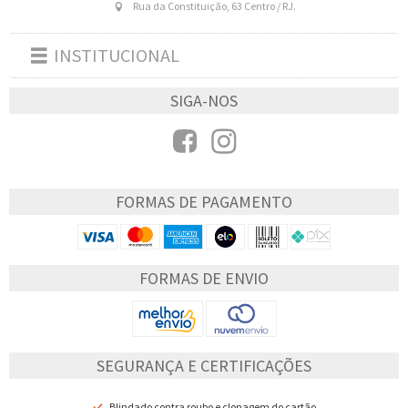
Rua da Constituição, 63 Centro / RJ.
INSTITUCIONAL
Toggle
navigation
SIGA-NOS
FORMAS DE PAGAMENTO
FORMAS DE ENVIO
SEGURANÇA E CERTIFICAÇÕES
Blindado contra roubo e clonagem do cartão.