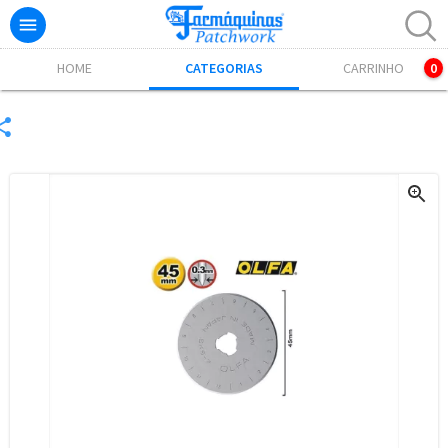

Excelente! Já adicionamos o produto ao carrinho.
HOME
CATEGORIAS
CARRINHO
0