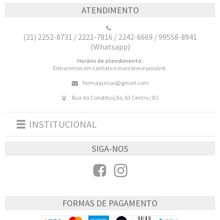
ATENDIMENTO
(21) 2252-8731 / 2221-7816 / 2242-6669 / 99558-8941
(Whatsapp)
Horário de atendimento:
Entraremos em contato o mais breve possível.
farmaquinas@gmail.com
Rua da Constituição, 63 Centro / RJ.
INSTITUCIONAL
Toggle
navigation
SIGA-NOS
FORMAS DE PAGAMENTO