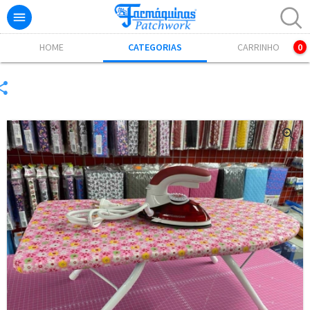

Excelente! Já adicionamos o produto ao carrinho.
HOME
CATEGORIAS
CARRINHO
0