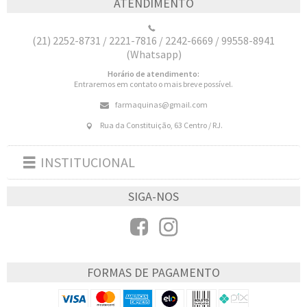
ATENDIMENTO
(21) 2252-8731 / 2221-7816 / 2242-6669 / 99558-8941
(Whatsapp)
Horário de atendimento:
Entraremos em contato o mais breve possível.
farmaquinas@gmail.com
Rua da Constituição, 63 Centro / RJ.
INSTITUCIONAL
Toggle
navigation
SIGA-NOS
FORMAS DE PAGAMENTO