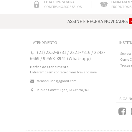
LOJA 100% SEGURA
EMBALAGEM 
CONFIRA NOSSOS SELOS
PRODUTOS B
ASSINE E RECEBA NOVIDADES
ATENDIMENTO
INSTIT
(21) 2252-8731 / 2221-7816 / 2242-
Sobre a
6669 / 99558-8941 (Whatsapp)
Como C
Trocas 
Horário de atendimento:
Entraremos em contato o mais breve possível.
farmaquinas@gmail.com
Rua da Constituição, 63 Centro / RJ.
SIGA-N