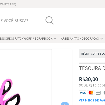
1 (WHATSAPP)
ESSÓRIOS PATCHWORK / SCRAPBOOK
ARTESANATO / DECORAÇÃO
INÍCIO
/
CORTE E C
TESOURA D
R$30,00
3
X DE
R$10,00
S
VER MEIOS DE P