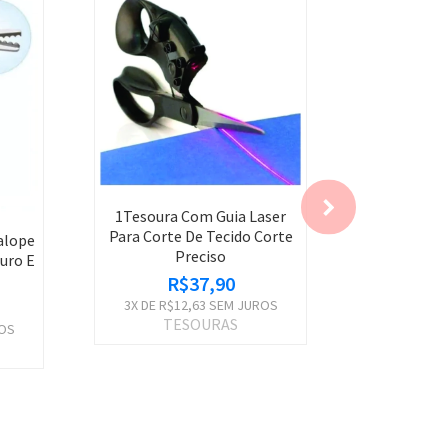
20%
OFF
TESOUR
1Tesoura Com Guia Laser
COMFORT
Para Corte De Tecido Corte
alope
Preciso
uro E
R$49,0
R$37,90
3
X DE
R$1
3
X DE
R$12,63
SEM JUROS
TE
TESOURAS
OS