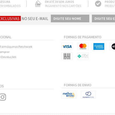
SEGURA
EM ATÉ 3X SEM JUROS
PRODU
EM EMBALADOS
PAGAMENTO NOS CARTÕES
PRODU
EXCLUSIVAS
NO SEU E-MAIL
UCIONAL
FORMAS DE PAGAMENTO
 Farmáquinas Patchwork
omprar
e Devoluções
FORMAS DE ENVIO
OS