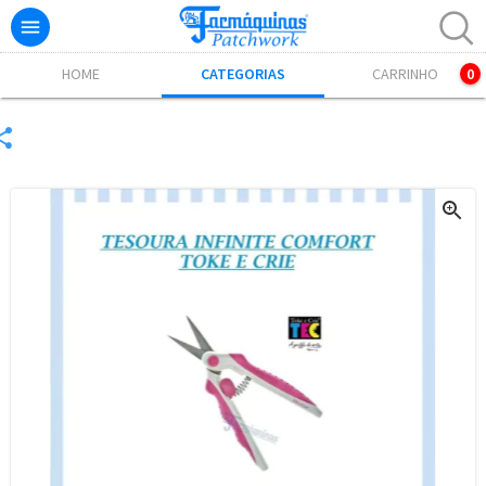

Excelente! Já adicionamos o produto ao carrinho.
HOME
CATEGORIAS
CARRINHO
0