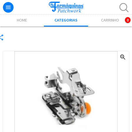

Excelente! Já adicionamos o produto ao carrinho.
HOME
CATEGORIAS
CARRINHO
0