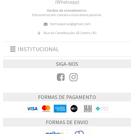
(Whatsapp)
Horário de atendimento:
Entraremos em contato o mais breve possível.
farmaquinas@gmail.com
Rua da Constituição, 63 Centro / RJ.
INSTITUCIONAL
Toggle
navigation
SIGA-NOS
FORMAS DE PAGAMENTO
FORMAS DE ENVIO