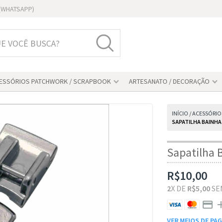
1 (WHATSAPP)
ESSÓRIOS PATCHWORK / SCRAPBOOK
ARTESANATO / DECORAÇÃO
INÍCIO
/
ACESSÓRIO
SAPATILHA BAINHA
Sapatilha 
R$10,00
2
X DE
R$5,00
SE
VER MEIOS DE P