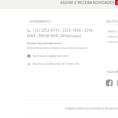
ASSINE E RECEBA NOVIDADES
ATENDIMENTO
INSTIT
(21) 2252-8731 / 2221-7816 / 2242-
Sobre a
6669 / 99558-8941 (Whatsapp)
Como C
Trocas 
Horário de atendimento:
Entraremos em contato o mais breve possível.
farmaquinas@gmail.com
Rua da Constituição, 63 Centro / RJ.
SIGA-N
FARMÁQUINAS | ACESSÓRIOS DE MÁQUI