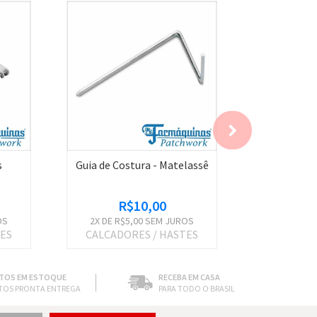
s
Guia de Costura - Matelassê
Sapatilh
R$10,00
R
OS
2
X DE
R$5,00
SEM JUROS
2
X DE
R$5
TES
CALCADORES / HASTES
CALCADO
TOS EM ESTOQUE
RECEBA EM CASA
TOS PRONTA ENTREGA
PARA TODO O BRASIL