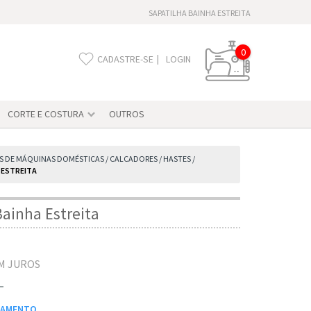
SAPATILHA BAINHA ESTREITA
0
|
CADASTRE-SE
LOGIN
CORTE E COSTURA
OUTROS
S DE MÁQUINAS DOMÉSTICAS
/
CALCADORES / HASTES
/
 ESTREITA
Bainha Estreita
M JUROS
AGAMENTO