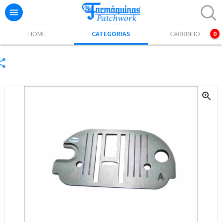

Excelente! Já adicionamos o produto ao carrinho.
HOME
CATEGORIAS
CARRINHO
0